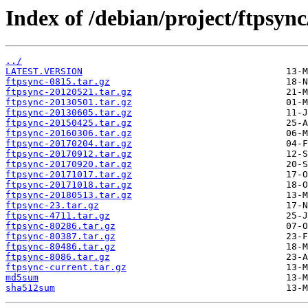
Index of /debian/project/ftpsync
../
LATEST.VERSION
ftpsync-0815.tar.gz
ftpsync-20120521.tar.gz
ftpsync-20130501.tar.gz
ftpsync-20130605.tar.gz
ftpsync-20150425.tar.gz
ftpsync-20160306.tar.gz
ftpsync-20170204.tar.gz
ftpsync-20170912.tar.gz
ftpsync-20170920.tar.gz
ftpsync-20171017.tar.gz
ftpsync-20171018.tar.gz
ftpsync-20180513.tar.gz
ftpsync-23.tar.gz
ftpsync-4711.tar.gz
ftpsync-80286.tar.gz
ftpsync-80387.tar.gz
ftpsync-80486.tar.gz
ftpsync-8086.tar.gz
ftpsync-current.tar.gz
md5sum
sha512sum